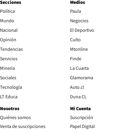
Secciones
Medios
Política
Paula
Mundo
Negocios
Nacional
El Deportivo
Opinión
Culto
Tendencias
Mtonline
Servicios
Finde
Opens in new window
Minería
La Cuarta
Opens in new wind
Sociales
Glamorama
Opens in new window
Tecnología
Auto.cl
Opens in new window
LT Educa
Duna CL
Nosotros
Mi Cuenta
Quiénes somos
Suscripción
Opens in new win
Venta de suscripciones
Papel Digital