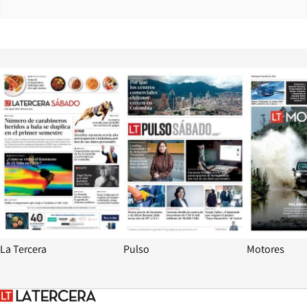
Opens in new window
Opens in ne
La Tercera
Pulso
Motores