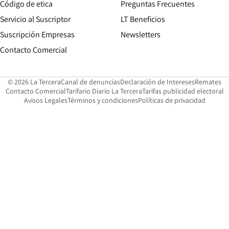
Opens in new window
Código de etica
Preguntas Frecuentes
Servicio al Suscriptor
LT Beneficios
Suscripción Empresas
Newsletters
Opens in new window
Contacto Comercial
Opens in new window
Opens in 
Op
© 2026 La Tercera
Canal de denuncias
Declaración de Intereses
Remates
Opens in new window
Opens in new window
O
Contacto Comercial
Tarifario Diario La Tercera
Tarifas publicidad electoral
Opens in new window
Avisos Legales
Términos y condiciones
Políticas de privacidad