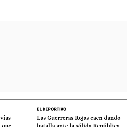
EL DEPORTIVO
 vías
Las Guerreras Rojas caen dando
d que
batalla ante la sólida República