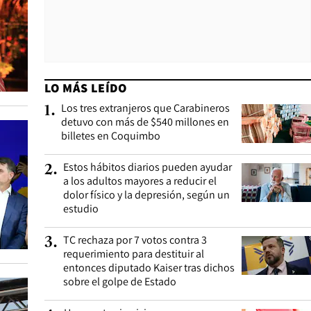
LO MÁS LEÍDO
Los tres extranjeros que Carabineros
1
.
detuvo con más de $540 millones en
billetes en Coquimbo
Estos hábitos diarios pueden ayudar
2
.
a los adultos mayores a reducir el
dolor físico y la depresión, según un
estudio
TC rechaza por 7 votos contra 3
3
.
requerimiento para destituir al
entonces diputado Kaiser tras dichos
sobre el golpe de Estado