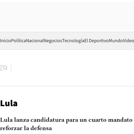
Inicio
Política
Nacional
Negocios
Tecnología
El Deportivo
Mundo
Vide
Lula
Lula lanza candidatura para un cuarto mandato 
reforzar la defensa