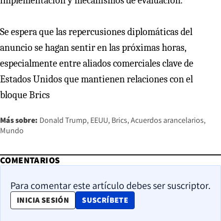
implementación y mecanismos de evaluación.
Se espera que las repercusiones diplomáticas del
anuncio se hagan sentir en las próximas horas,
especialmente entre aliados comerciales clave de
Estados Unidos que mantienen relaciones con el
bloque Brics
Más sobre:
Donald Trump
EEUU
Brics
Acuerdos arancelarios
Mundo
COMENTARIOS
Para comentar este artículo debes ser suscriptor.
OPENS IN NEW WINDOW
INICIA SESIÓN
SUSCRÍBETE