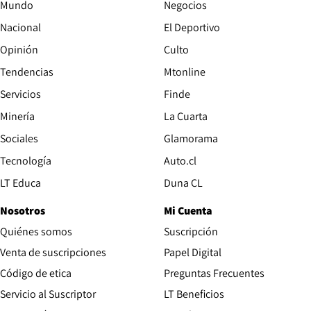
Mundo
Negocios
Nacional
El Deportivo
Opinión
Culto
Tendencias
Mtonline
Servicios
Finde
Opens in new window
Minería
La Cuarta
Opens in new wind
Sociales
Glamorama
Opens in new window
Tecnología
Auto.cl
Opens in new window
LT Educa
Duna CL
Nosotros
Mi Cuenta
Quiénes somos
Suscripción
Opens in new win
Venta de suscripciones
Papel Digital
Opens in new window
Código de etica
Preguntas Frecuentes
Servicio al Suscriptor
LT Beneficios