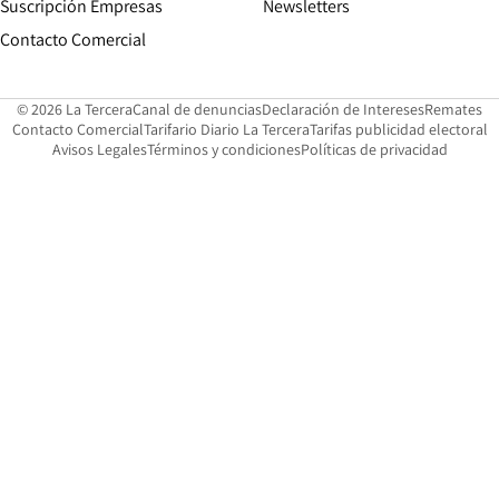
Suscripción Empresas
Newsletters
Opens in new window
Contacto Comercial
Opens in new window
Opens in 
Op
© 2026 La Tercera
Canal de denuncias
Declaración de Intereses
Remates
Opens in new window
Opens in new window
O
Contacto Comercial
Tarifario Diario La Tercera
Tarifas publicidad electoral
Opens in new window
Avisos Legales
Términos y condiciones
Políticas de privacidad