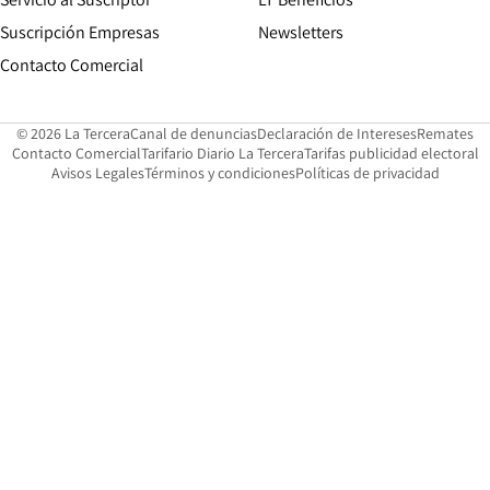
Suscripción Empresas
Newsletters
Opens in new window
Contacto Comercial
Opens in new window
Opens in 
Op
© 2026 La Tercera
Canal de denuncias
Declaración de Intereses
Remates
Opens in new window
Opens in new window
O
Contacto Comercial
Tarifario Diario La Tercera
Tarifas publicidad electoral
Opens in new window
Avisos Legales
Términos y condiciones
Políticas de privacidad