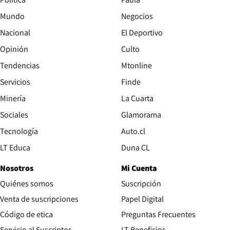
Mundo
Negocios
Nacional
El Deportivo
Opinión
Culto
Tendencias
Mtonline
Servicios
Finde
Opens in new window
Minería
La Cuarta
Opens in new wind
Sociales
Glamorama
Opens in new window
Tecnología
Auto.cl
Opens in new window
LT Educa
Duna CL
Nosotros
Mi Cuenta
Quiénes somos
Suscripción
Opens in new win
Venta de suscripciones
Papel Digital
Opens in new window
Código de etica
Preguntas Frecuentes
Servicio al Suscriptor
LT Beneficios