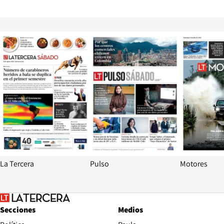
Opens in new window
Opens in ne
La Tercera
Pulso
Motores
Secciones
Medios