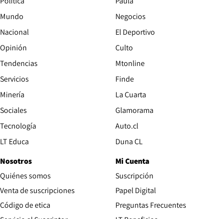
Política
Paula
Mundo
Negocios
Nacional
El Deportivo
Opinión
Culto
Tendencias
Mtonline
Servicios
Finde
Opens in new window
Minería
La Cuarta
Opens in new wind
Sociales
Glamorama
Opens in new window
Tecnología
Auto.cl
Opens in new window
LT Educa
Duna CL
Nosotros
Mi Cuenta
Quiénes somos
Suscripción
Opens in new win
Venta de suscripciones
Papel Digital
Opens in new window
Código de etica
Preguntas Frecuentes