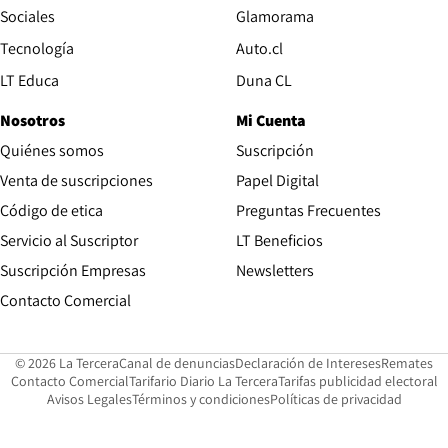
Opens in new wind
Sociales
Glamorama
Opens in new window
Tecnología
Auto.cl
Opens in new window
LT Educa
Duna CL
Nosotros
Mi Cuenta
Quiénes somos
Suscripción
Opens in new win
Venta de suscripciones
Papel Digital
Opens in new window
Código de etica
Preguntas Frecuentes
Servicio al Suscriptor
LT Beneficios
Suscripción Empresas
Newsletters
Opens in new window
Contacto Comercial
Opens in new window
Opens in 
Op
© 2026 La Tercera
Canal de denuncias
Declaración de Intereses
Remates
Opens in new window
Opens in new window
O
Contacto Comercial
Tarifario Diario La Tercera
Tarifas publicidad electoral
Opens in new window
Avisos Legales
Términos y condiciones
Políticas de privacidad