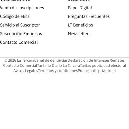
Opens in new win
Venta de suscripciones
Papel Digital
Opens in new window
Código de etica
Preguntas Frecuentes
Servicio al Suscriptor
LT Beneficios
Suscripción Empresas
Newsletters
Opens in new window
Contacto Comercial
Opens in new window
Opens in 
Op
© 2026 La Tercera
Canal de denuncias
Declaración de Intereses
Remates
Opens in new window
Opens in new window
O
Contacto Comercial
Tarifario Diario La Tercera
Tarifas publicidad electoral
Opens in new window
Avisos Legales
Términos y condiciones
Políticas de privacidad