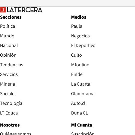
Secciones
Medios
Política
Paula
Mundo
Negocios
Nacional
El Deportivo
Opinión
Culto
Tendencias
Mtonline
Servicios
Finde
Opens in new window
Minería
La Cuarta
Opens in new wind
Sociales
Glamorama
Opens in new window
Tecnología
Auto.cl
Opens in new window
LT Educa
Duna CL
Nosotros
Mi Cuenta
Quiénes somos
Suscripción