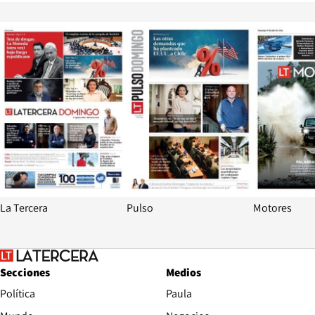
Opens in new window
Opens in ne
La Tercera
Pulso
Motores
Secciones
Medios
Política
Paula