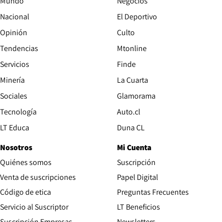
Mundo
Negocios
Nacional
El Deportivo
Opinión
Culto
Tendencias
Mtonline
Servicios
Finde
Opens in new window
Minería
La Cuarta
Opens in new wind
Sociales
Glamorama
Opens in new window
Tecnología
Auto.cl
Opens in new window
LT Educa
Duna CL
Nosotros
Mi Cuenta
Quiénes somos
Suscripción
Opens in new win
Venta de suscripciones
Papel Digital
Opens in new window
Código de etica
Preguntas Frecuentes
Servicio al Suscriptor
LT Beneficios
Suscripción Empresas
Newsletters