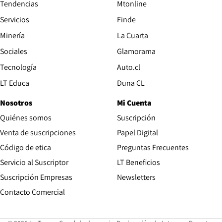
Tendencias
Mtonline
Servicios
Finde
Opens in new window
Minería
La Cuarta
Opens in new wind
Sociales
Glamorama
Opens in new window
Tecnología
Auto.cl
Opens in new window
LT Educa
Duna CL
Nosotros
Mi Cuenta
Quiénes somos
Suscripción
Opens in new win
Venta de suscripciones
Papel Digital
Opens in new window
Código de etica
Preguntas Frecuentes
Servicio al Suscriptor
LT Beneficios
Suscripción Empresas
Newsletters
Opens in new window
Contacto Comercial