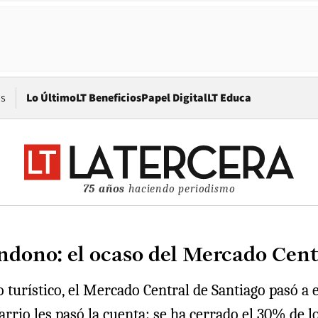
Opens in new window
os
Lo Último
LT Beneficios
Papel Digital
LT Educa
75 años
haciendo periodismo
ndono: el ocaso del Mercado Cent
 turístico, el Mercado Central de Santiago pasó a e
arrio les pasó la cuenta: se ha cerrado el 30% de lo