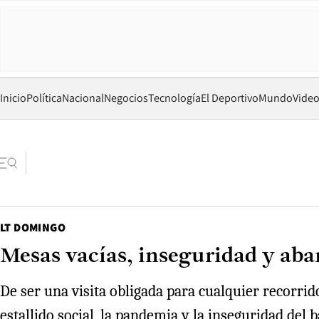
Inicio
Política
Nacional
Negocios
Tecnología
El Deportivo
Mundo
Vide
LT DOMINGO
Mesas vacías, inseguridad y aba
De ser una visita obligada para cualquier recorrido
estallido social, la pandemia y la inseguridad del b