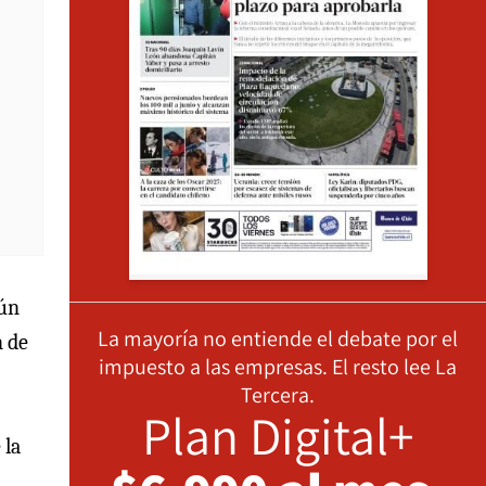
gún
La mayoría no entiende el debate por el
n de
impuesto a las empresas. El resto lee La
Tercera.
Plan Digital+
 la