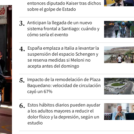
entonces diputado Kaiser tras dichos
sobre el golpe de Estado
Anticipan la llegada de un nuevo
3
.
sistema frontal a Santiago: cuándo y
cómo sería el evento
España emplaza a Italia a levantar la
4
.
suspensión del espacio Schengen y
se reserva medidas si Meloni no
acepta antes del domingo
Impacto de la remodelación de Plaza
5
.
Baquedano: velocidad de circulación
cayó un 67%
Estos hábitos diarios pueden ayudar
6
.
a los adultos mayores a reducir el
dolor físico y la depresión, según un
estudio