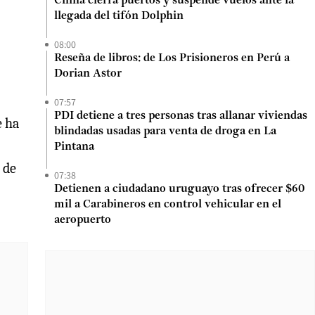
China cierra puertos y suspende vuelos ante la
llegada del tifón Dolphin
08:00
Reseña de libros: de Los Prisioneros en Perú a
Dorian Astor
07:57
PDI detiene a tres personas tras allanar viviendas
e ha
blindadas usadas para venta de droga en La
Pintana
 de
07:38
Detienen a ciudadano uruguayo tras ofrecer $60
mil a Carabineros en control vehicular en el
aeropuerto