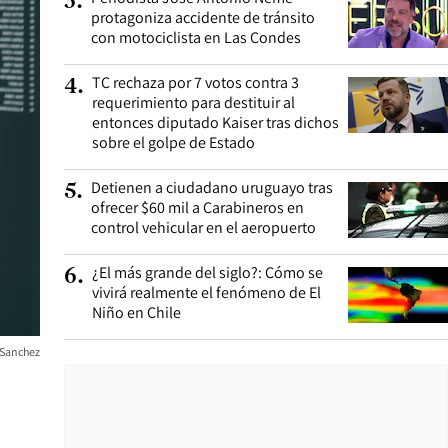
3
.
protagoniza accidente de tránsito
con motociclista en Las Condes
TC rechaza por 7 votos contra 3
4
.
requerimiento para destituir al
entonces diputado Kaiser tras dichos
sobre el golpe de Estado
Detienen a ciudadano uruguayo tras
5
.
ofrecer $60 mil a Carabineros en
control vehicular en el aeropuerto
¿El más grande del siglo?: Cómo se
6
.
vivirá realmente el fenómeno de El
Niño en Chile
 Sanchez