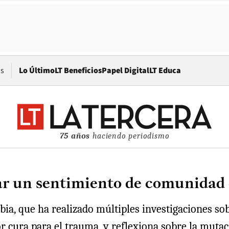
Opens in new window
os
Lo Último
LT Beneficios
Papel Digital
LT Educa
75 años
haciendo periodismo
ar un sentimiento de comunidad 
ia, que ha realizado múltiples investigaciones sobr
r cura para el trauma, y reflexiona sobre la mutac