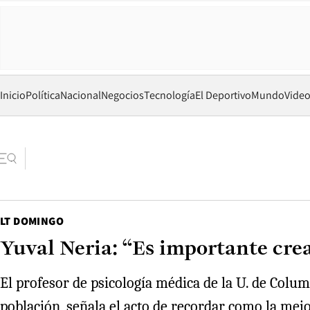
Inicio
Política
Nacional
Negocios
Tecnología
El Deportivo
Mundo
Vide
LT DOMINGO
Yuval Neria: “Es importante cre
El profesor de psicología médica de la U. de Columb
población, señala el acto de recordar como la mejo