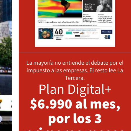
La mayoría no entiende el debate por el
impuesto a las empresas. El resto lee La
Tercera.
Plan Digital+
$6.990 al mes,
por los 3