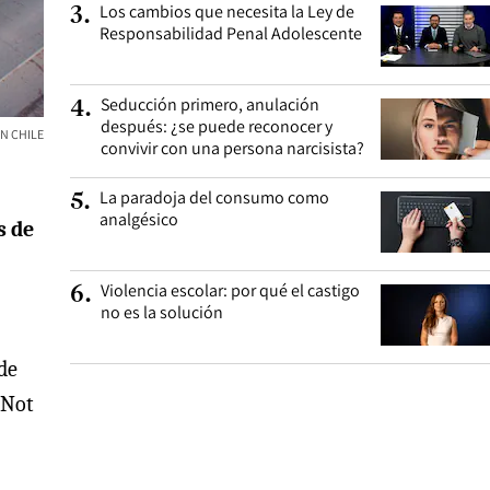
Los cambios que necesita la Ley de
3
.
Responsabilidad Penal Adolescente
Seducción primero, anulación
4
.
después: ¿se puede reconocer y
N CHILE
convivir con una persona narcisista?
La paradoja del consumo como
5
.
analgésico
s de
Violencia escolar: por qué el castigo
6
.
no es la solución
de
“Not