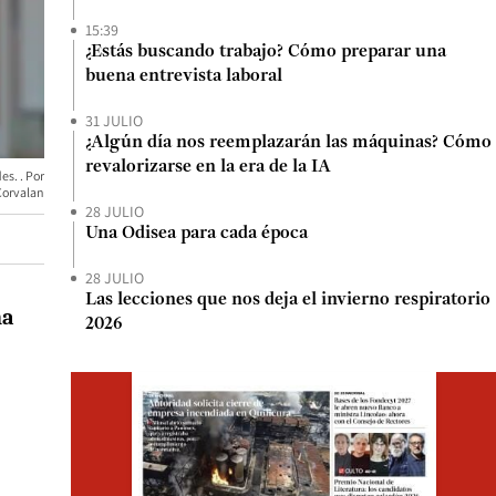
15:39
¿Estás buscando trabajo? Cómo preparar una
buena entrevista laboral
31 JULIO
¿Algún día nos reemplazarán las máquinas? Cómo
revalorizarse en la era de la IA
des.
Corvalan
28 JULIO
Una Odisea para cada época
28 JULIO
Las lecciones que nos deja el invierno respiratorio
na
2026
Opens i