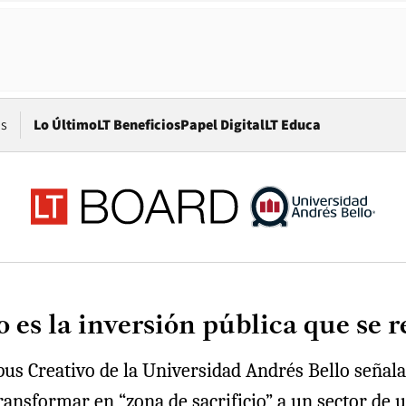
Opens in new window
os
Lo Último
LT Beneficios
Papel Digital
LT Educa
 es la inversión pública que se 
pus Creativo de la Universidad Andrés Bello señala
transformar en “zona de sacrificio” a un sector de