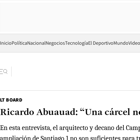
Inicio
Política
Nacional
Negocios
Tecnología
El Deportivo
Mundo
Vide
LT BOARD
Ricardo Abuauad: “Una cárcel no
En esta entrevista, el arquitecto y decano del Cam
ampliación de Santiago 1 no son suficientes para 