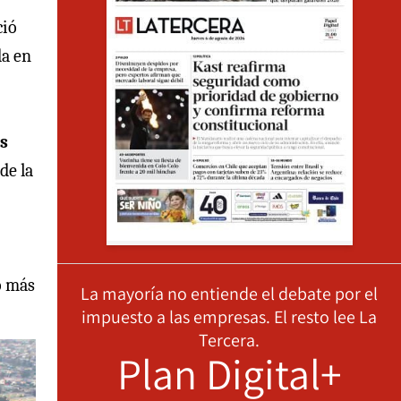
ció
da en
s
de la
o más
La mayoría no entiende el debate por el
impuesto a las empresas. El resto lee La
Tercera.
Plan Digital+