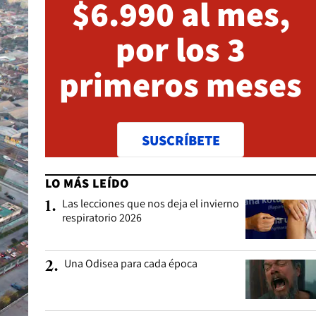
$6.990 al mes,
por los 3
primeros meses
SUSCRÍBETE
LO MÁS LEÍDO
Las lecciones que nos deja el invierno
1
.
respiratorio 2026
Una Odisea para cada época
2
.