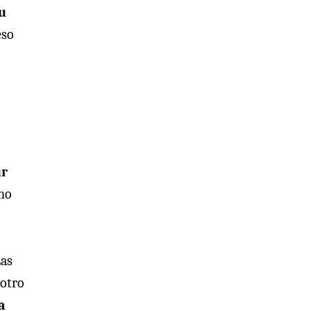
su
eso
ur
eno
as
 otro
a