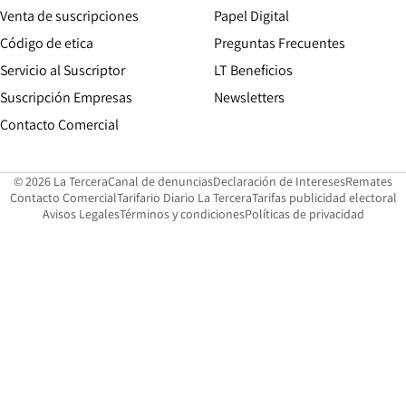
Opens in new win
Venta de suscripciones
Papel Digital
Opens in new window
Código de etica
Preguntas Frecuentes
Servicio al Suscriptor
LT Beneficios
Suscripción Empresas
Newsletters
Opens in new window
Contacto Comercial
Opens in new window
Opens in 
Op
© 2026 La Tercera
Canal de denuncias
Declaración de Intereses
Remates
Opens in new window
Opens in new window
O
Contacto Comercial
Tarifario Diario La Tercera
Tarifas publicidad electoral
Opens in new window
Avisos Legales
Términos y condiciones
Políticas de privacidad