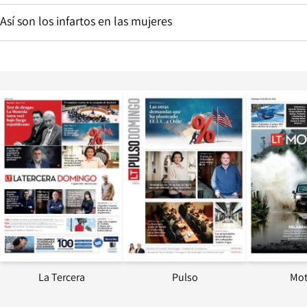
Así son los infartos en las mujeres
Opens in new window
Opens in ne
La Tercera
Pulso
Mot