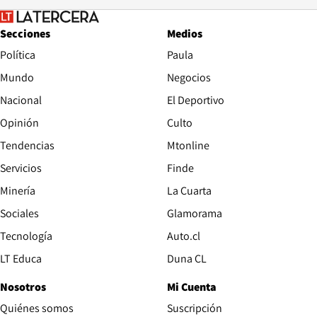
Secciones
Medios
Política
Paula
Mundo
Negocios
Nacional
El Deportivo
Opinión
Culto
Tendencias
Mtonline
Servicios
Finde
Opens in new window
Minería
La Cuarta
Opens in new wind
Sociales
Glamorama
Opens in new window
Tecnología
Auto.cl
Opens in new window
LT Educa
Duna CL
Nosotros
Mi Cuenta
Quiénes somos
Suscripción