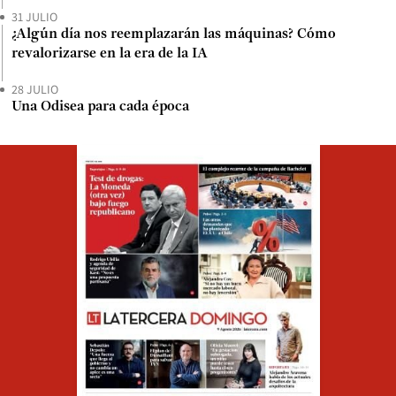
31 JULIO
¿Algún día nos reemplazarán las máquinas? Cómo
revalorizarse en la era de la IA
28 JULIO
Una Odisea para cada época
Opens in ne