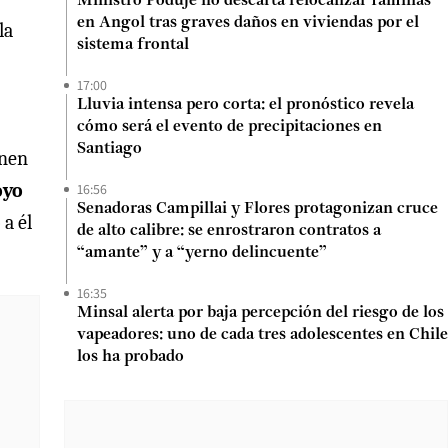
Ministro Poduje no descarta relocalizar familias
en Angol tras graves daños en viviendas por el
la
sistema frontal
17:00
Lluvia intensa pero corta: el pronóstico revela
cómo será el evento de precipitaciones en
Santiago
enen
oyo
16:56
Senadoras Campillai y Flores protagonizan cruce
 a él
de alto calibre: se enrostraron contratos a
“amante” y a “yerno delincuente”
16:35
Minsal alerta por baja percepción del riesgo de los
vapeadores: uno de cada tres adolescentes en Chile
los ha probado