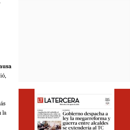
.
causa
ió,
Opens i
más
 la