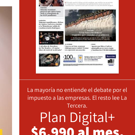
La mayoría no entiende el debate por el
impuesto a las empresas. El resto lee La
Tercera.
Plan Digital+
$6.990 al mes,