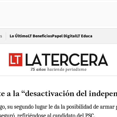
Opens in new window
os
Lo Último
LT Beneficios
Papel Digital
LT Educa
75 años
haciendo periodismo
e a la “desactivación del indep
ngo, su segundo lugar le da la posibilidad de arm
seguró, refiriéndose al candidato del PSC.