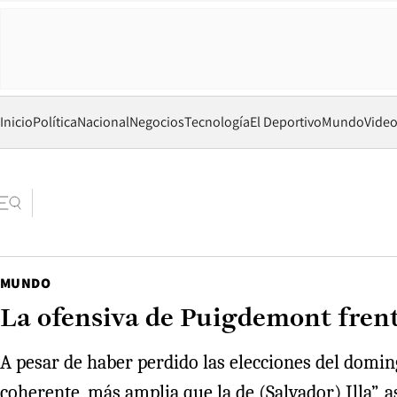
Inicio
Política
Nacional
Negocios
Tecnología
El Deportivo
Mundo
Vide
MUNDO
La ofensiva de Puigdemont frent
A pesar de haber perdido las elecciones del domi
coherente, más amplia que la de (Salvador) Illa”, a