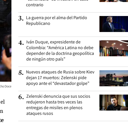
contrario
La guerra por el alma del Partido
3
.
Republicano
Iván Duque, expresidente de
4
.
Colombia: “América Latina no debe
depender de la doctrina geopolítica
de ningún otro país”
Nuevos ataques de Rusia sobre Kiev
5
.
dejan 17 muertos: Zelenski pide
apoyo ante el “devastador golpe”
cho Doce
Zelenski denuncia que sus socios
6
.
 el
redujeron hasta tres veces las
entregas de misiles en plenos
en
ataques rusos
te