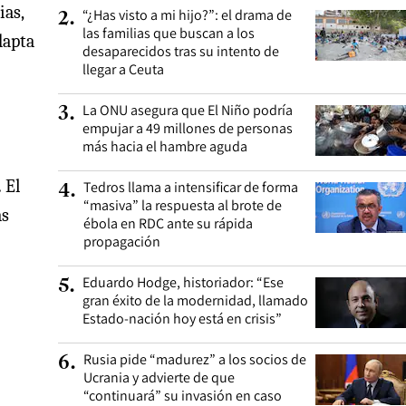
ias,
“¿Has visto a mi hijo?”: el drama de
2
.
las familias que buscan a los
dapta
desaparecidos tras su intento de
llegar a Ceuta
La ONU asegura que El Niño podría
3
.
empujar a 49 millones de personas
más hacia el hambre aguda
.
El
Tedros llama a intensificar de forma
4
.
“masiva” la respuesta al brote de
as
ébola en RDC ante su rápida
propagación
Eduardo Hodge, historiador: “Ese
5
.
gran éxito de la modernidad, llamado
Estado-nación hoy está en crisis”
Rusia pide “madurez” a los socios de
6
.
Ucrania y advierte de que
“continuará” su invasión en caso