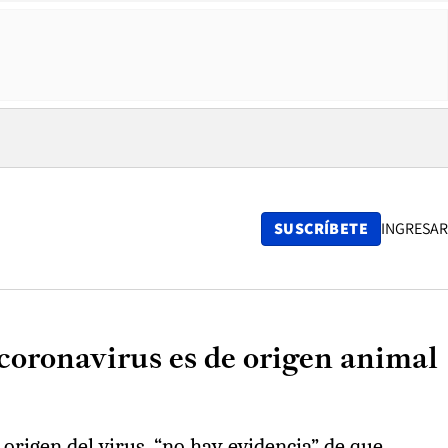
SUSCRÍBETE
INGRESAR
coronavirus es de origen animal
 origen del virus, “no hay evidencia” de que