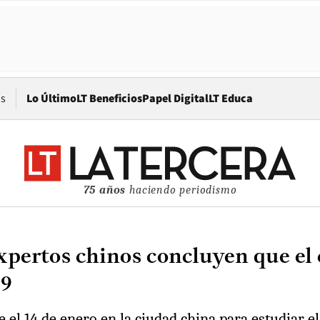
Opens in new window
os
Lo Último
LT Beneficios
Papel Digital
LT Educa
75 años
haciendo periodismo
pertos chinos concluyen que el 
19
el 14 de enero en la ciudad china para estudiar el