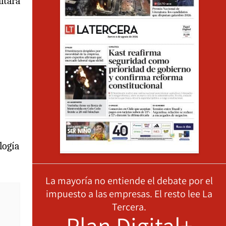
ltara
logía
La mayoría no entiende el debate por el
impuesto a las empresas. El resto lee La
Tercera.
Plan Digital+