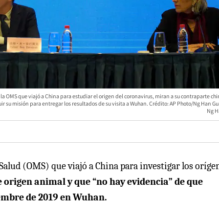
a OMS que viajó a China para estudiar el origen del coronavirus, miran a su contraparte ch
ir su misión para entregar los resultados de su visita a Wuhan. Crédito: AP Photo/Ng Han G
Ng H
Salud (OMS) que viajó a China para investigar los oríge
e origen animal y que “no hay evidencia” de que
iembre de 2019 en Wuhan.