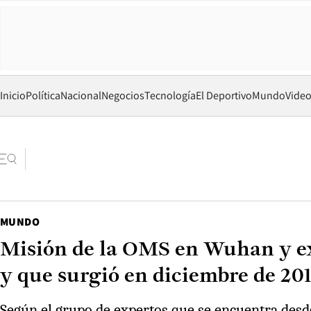
Inicio
Política
Nacional
Negocios
Tecnología
El Deportivo
Mundo
Vide
MUNDO
Misión de la OMS en Wuhan y ex
y que surgió en diciembre de 20
Según el grupo de expertos que se encuentra desde 