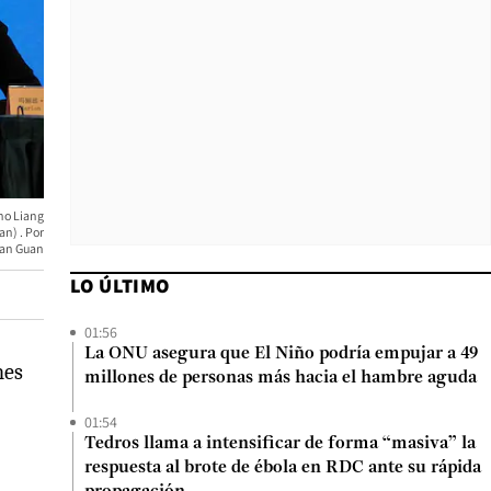
ino Liang
uan)
an Guan
LO ÚLTIMO
01:56
La ONU asegura que El Niño podría empujar a 49
nes
millones de personas más hacia el hambre aguda
01:54
Tedros llama a intensificar de forma “masiva” la
respuesta al brote de ébola en RDC ante su rápida