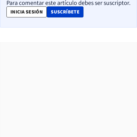
Para comentar este artículo debes ser suscriptor.
OPENS IN NEW WINDOW
INICIA SESIÓN
SUSCRÍBETE