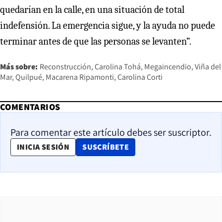
quedarían en la calle, en una situación de total
indefensión. La emergencia sigue, y la ayuda no puede
terminar antes de que las personas se levanten”.
Más sobre:
Reconstrucción
Carolina Tohá
Megaincendio
Viña del
Mar
Quilpué
Macarena Ripamonti
Carolina Corti
COMENTARIOS
Para comentar este artículo debes ser suscriptor.
OPENS IN NEW WINDOW
INICIA SESIÓN
SUSCRÍBETE