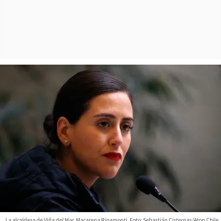
La alcaldesa de Viña del Mar, Macarena Ripamonti. Foto: Sebastián Cisternas/Aton Chile