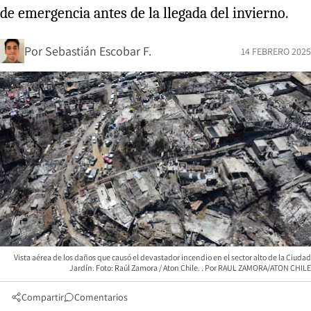
de emergencia antes de la llegada del invierno.
Por
Sebastián Escobar F.
14 FEBRERO 2025
Vista aérea de los daños que causó el devastador incendio en el sector alto de la Ciudad
Jardín. Foto: Raúl Zamora / Aton Chile.
RAUL ZAMORA/ATON CHILE
Compartir
Comentarios