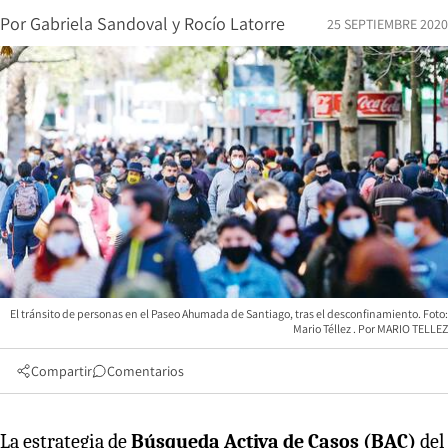
Por
Gabriela Sandoval
y
Rocío Latorre
25 SEPTIEMBRE 2020
El tránsito de personas en el Paseo Ahumada de Santiago, tras el desconfinamiento. Foto:
Mario Téllez
MARIO TELLEZ
Compartir
Comentarios
La estrategia de
Búsqueda Activa de Casos (BAC)
del