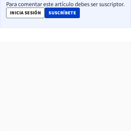
Para comentar este artículo debes ser suscriptor.
OPENS IN NEW WINDOW
INICIA SESIÓN
SUSCRÍBETE