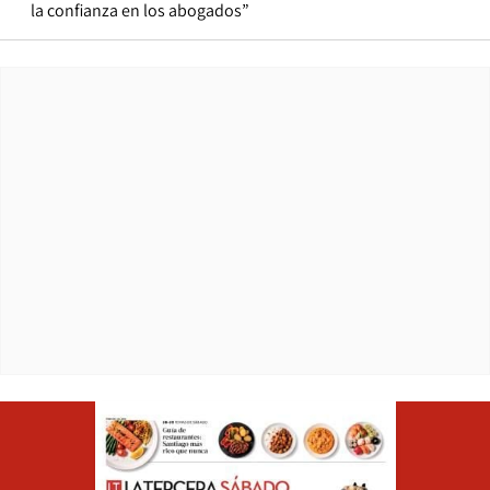
la confianza en los abogados”
Opens in ne