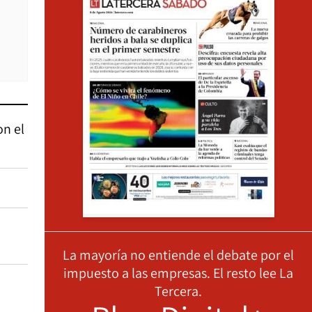
on el
La mayoría no entiende el debate por el
impuesto a las empresas. El resto lee La
Tercera.