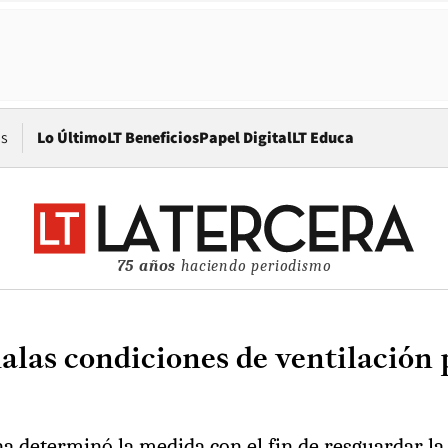
Opens in new window
os
Lo Último
LT Beneficios
Papel Digital
LT Educa
75 años
haciendo periodismo
las condiciones de ventilación p
a determinó la medida con el fin de resguardar la 