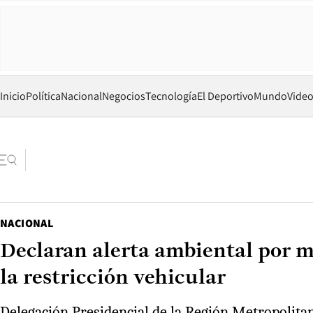
Inicio
Política
Nacional
Negocios
Tecnología
El Deportivo
Mundo
Vide
NACIONAL
Declaran alerta ambiental por ma
la restricción vehicular
Delegación Presidencial de la Región Metropolitan