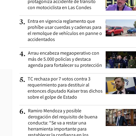
protagoniza accidente de tránsito
con motociclista en Las Condes
Entra en vigencia reglamento que
3
.
prohíbe usar cuerdas y cadenas para
el remolque de vehículos en panne o
accidentados
Arrau encabeza megaoperativo con
4
.
más de 5.000 policías y destaca
agenda para fortalecer su protección
TC rechaza por 7 votos contra 3
5
.
requerimiento para destituir al
entonces diputado Kaiser tras dichos
sobre el golpe de Estado
Ramiro Mendoza y posible
6
.
derogación del requisito de buena
conducta: “Se va a restar una
herramienta importante para
restablecer la confianza en los