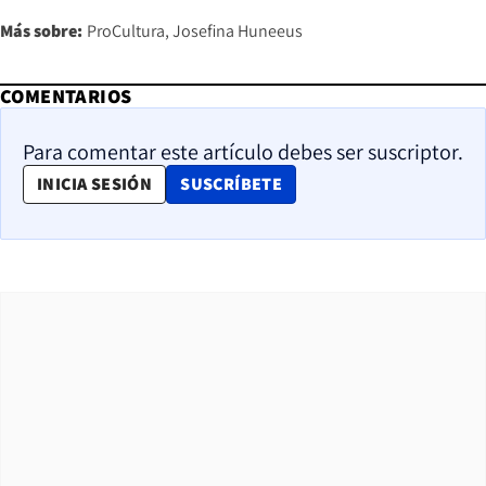
Más sobre:
ProCultura
Josefina Huneeus
COMENTARIOS
Para comentar este artículo debes ser suscriptor.
OPENS IN NEW WINDOW
INICIA SESIÓN
SUSCRÍBETE