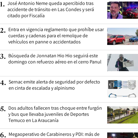
José Antonio Neme queda apercibido tras
1
.
accidente de tránsito en Las Condes y será
citado por Fiscalía
Entra en vigencia reglamento que prohíbe usar
2
.
cuerdas y cadenas para el remolque de
vehículos en panne o accidentados
Búsqueda de Jonnatan Hio Hio seguirá este
3
.
domingo con refuerzo aéreo en el cerro Panul
Sernac emite alerta de seguridad por defecto
4
.
en cinta de escalada y alpinismo
Dos adultos fallecen tras choque entre furgón
5
.
y bus que llevaba juveniles de Deportes
Temuco en La Araucanía
Megaoperativo de Carabineros y PDI: más de
6
.