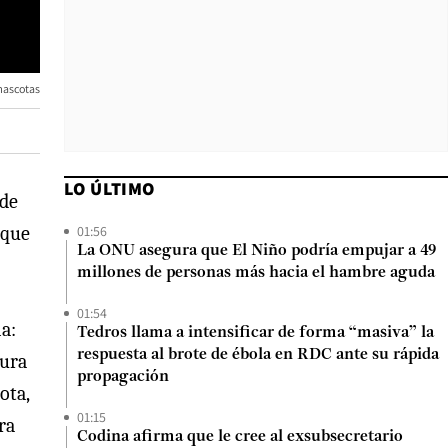
ascotas
LO ÚLTIMO
 de
01:56
 que
La ONU asegura que El Niño podría empujar a 49
millones de personas más hacia el hambre aguda
01:54
ia:
Tedros llama a intensificar de forma “masiva” la
respuesta al brote de ébola en RDC ante su rápida
gura
propagación
ota,
01:15
ra
Codina afirma que le cree al exsubsecretario