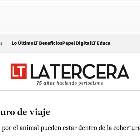
Opens in new window
os
Lo Último
LT Beneficios
Papel Digital
LT Educa
75 años
haciendo periodismo
uro de viaje
or el animal pueden estar dentro de la cobertura