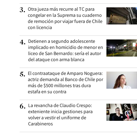
Otra jueza más recurre al TC para
3
.
congelar en la Suprema su cuaderno
de remoción por viajar fuera de Chile
con licencia
Detienen a segundo adolescente
4
.
implicado en homicidio de menor en
liceo de San Bernardo: sería el autor
del ataque con arma blanca
El contraataque de Amparo Noguera:
5
.
actriz demanda al Banco de Chile por
más de $500 millones tras dura
estafa en su contra
La revancha de Claudio Crespo:
6
.
exteniente inicia gestiones para
volver a vestir el uniforme de
Carabineros