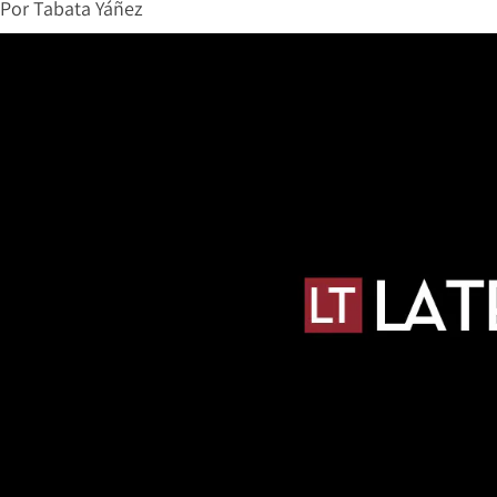
Por
Tabata Yáñez