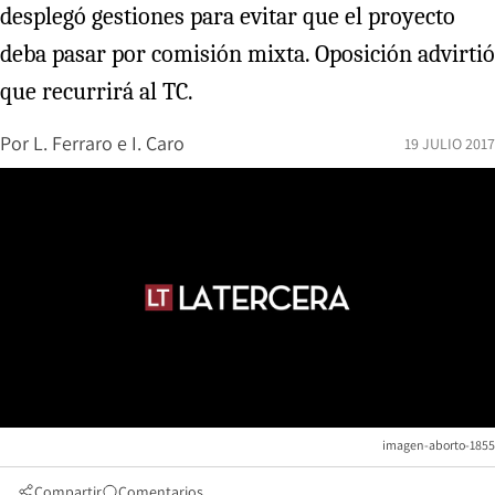
desplegó gestiones para evitar que el proyecto
deba pasar por comisión mixta. Oposición advirtió
que recurrirá al TC.
Por
L. Ferraro e I. Caro
19 JULIO 2017
imagen-aborto-1855
Compartir
Comentarios