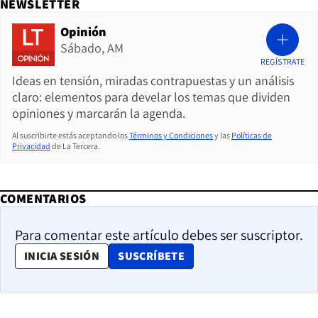
NEWSLETTER
Opinión
Sábado, AM
REGÍSTRATE
Ideas en tensión, miradas contrapuestas y un análisis
claro: elementos para develar los temas que dividen
opiniones y marcarán la agenda.
Al suscribirte estás aceptando los
Términos y Condiciones
y las
Políticas de
Privacidad
de La Tercera.
COMENTARIOS
Para comentar este artículo debes ser suscriptor.
OPENS IN NEW WINDOW
INICIA SESIÓN
SUSCRÍBETE