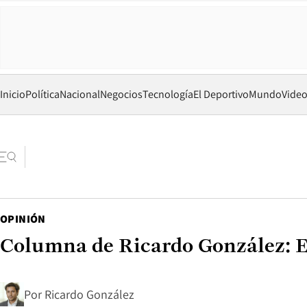
Inicio
Política
Nacional
Negocios
Tecnología
El Deportivo
Mundo
Vide
OPINIÓN
Columna de Ricardo González: Eu
Por
Ricardo González