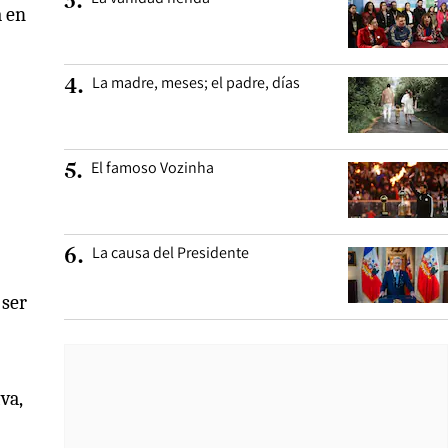
3
.
a en
La madre, meses; el padre, días
4
.
El famoso Vozinha
5
.
La causa del Presidente
6
.
 ser
va,