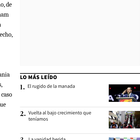
o, de
anam
a
hecho,
ania
LO MÁS LEÍDO
,
El rugido de la manada
1
.
l caso
que
Vuelta al bajo crecimiento que
2
.
teníamos
La vanidad herida