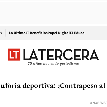
Opens in new window
os
Lo Último
LT Beneficios
Papel Digital
LT Educa
75 años
haciendo periodismo
foria deportiva: ¿Contrapeso al 
8 NOVIEMBR