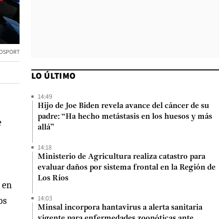
TOSPORT
LO ÚLTIMO
14:49
Hijo de Joe Biden revela avance del cáncer de su
padre: “Ha hecho metástasis en los huesos y más
e
allá”
14:18
Ministerio de Agricultura realiza catastro para
evaluar daños por sistema frontal en la Región de
Los Ríos
 en
14:03
os
Minsal incorpora hantavirus a alerta sanitaria
vigente para enfermedades zoonóticas ante