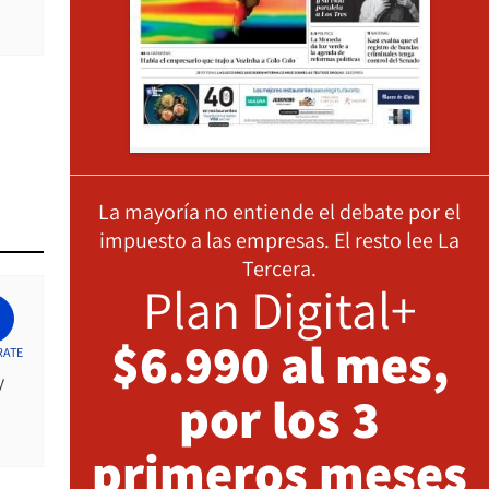
La mayoría no entiende el debate por el
impuesto a las empresas. El resto lee La
Tercera.
Plan Digital+
$6.990 al mes,
RATE
y
por los 3
primeros meses