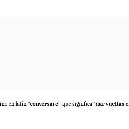
ino en latín
“conversāre”
, que significa “
dar vueltas 