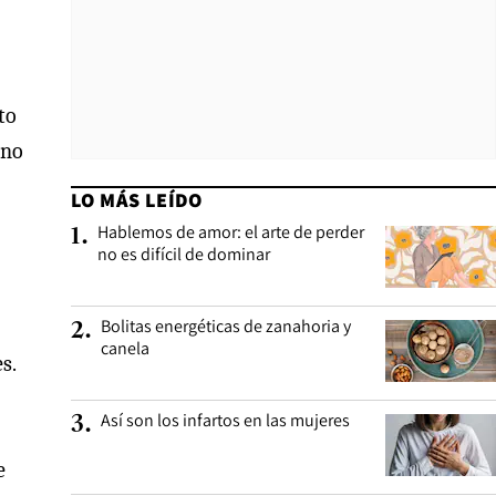
to
 no
LO MÁS LEÍDO
Hablemos de amor: el arte de perder
1
.
no es difícil de dominar
Bolitas energéticas de zanahoria y
2
.
canela
s.
Así son los infartos en las mujeres
3
.
e