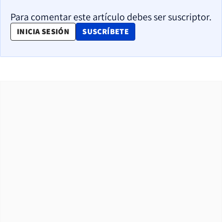
Para comentar este artículo debes ser suscriptor.
OPENS IN NEW WINDOW
INICIA SESIÓN
SUSCRÍBETE