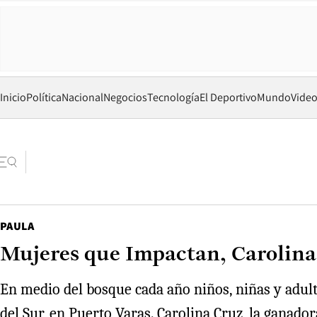
Inicio
Política
Nacional
Negocios
Tecnología
El Deportivo
Mundo
Vide
PAULA
Mujeres que Impactan, Carolina 
En medio del bosque cada año niños, niñas y adult
del Sur, en Puerto Varas. Carolina Cruz, la ganador