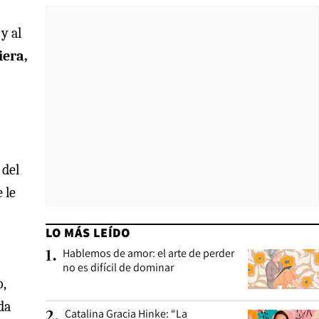
y al
iera,
 del
 le
LO MÁS LEÍDO
Hablemos de amor: el arte de perder
1
.
no es difícil de dominar
o,
da
Catalina Gracia Hinke: “La
2
.