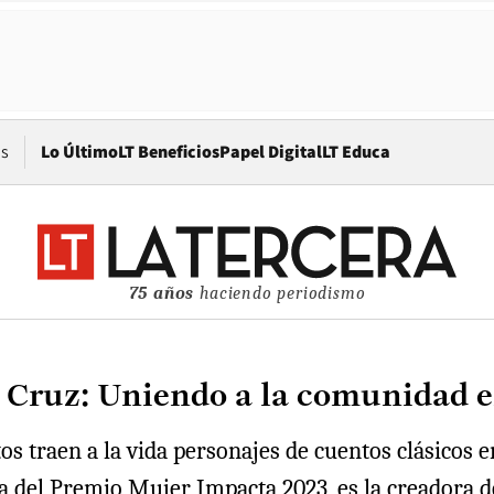
Opens in new window
os
Lo Último
LT Beneficios
Papel Digital
LT Educa
75 años
haciendo periodismo
Cruz: Uniendo a la comunidad en
os traen a la vida personajes de cuentos clásicos 
a del Premio Mujer Impacta 2023, es la creadora de 