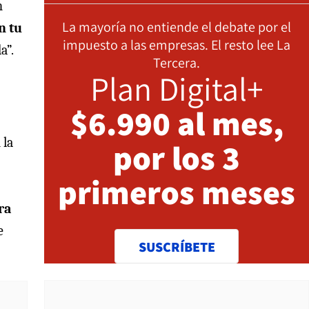
n
La mayoría no entiende el debate por el
n tu
impuesto a las empresas. El resto lee La
a”.
Tercera.
Plan Digital+
$6.990 al mes,
 la
por los 3
primeros meses
ra
e
SUSCRÍBETE