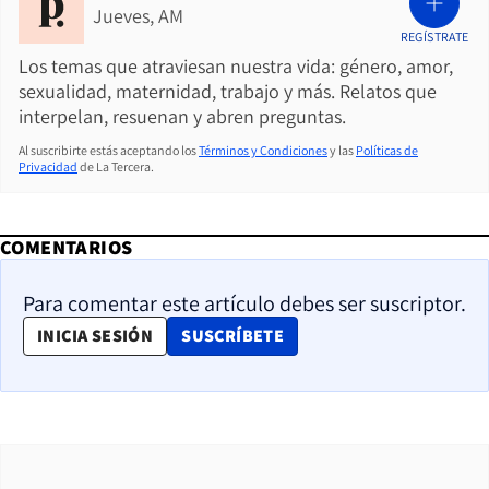
Jueves, AM
REGÍSTRATE
Los temas que atraviesan nuestra vida: género, amor,
sexualidad, maternidad, trabajo y más. Relatos que
interpelan, resuenan y abren preguntas.
Al suscribirte estás aceptando los
Términos y Condiciones
y las
Políticas de
Privacidad
de La Tercera.
COMENTARIOS
Para comentar este artículo debes ser suscriptor.
OPENS IN NEW WINDOW
INICIA SESIÓN
SUSCRÍBETE