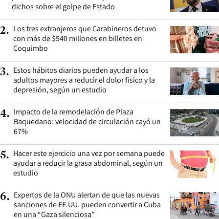
dichos sobre el golpe de Estado
Los tres extranjeros que Carabineros detuvo
2
.
con más de $540 millones en billetes en
Coquimbo
Estos hábitos diarios pueden ayudar a los
3
.
adultos mayores a reducir el dolor físico y la
depresión, según un estudio
Impacto de la remodelación de Plaza
4
.
Baquedano: velocidad de circulación cayó un
67%
Hacer este ejercicio una vez por semana puede
5
.
ayudar a reducir la grasa abdominal, según un
estudio
Expertos de la ONU alertan de que las nuevas
6
.
sanciones de EE.UU. pueden convertir a Cuba
en una “Gaza silenciosa”