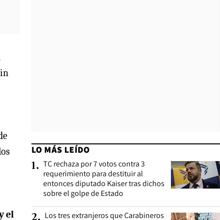
d
Sin
de
LO MÁS LEÍDO
los
TC rechaza por 7 votos contra 3
1
.
requerimiento para destituir al
entonces diputado Kaiser tras dichos
sobre el golpe de Estado
y el
Los tres extranjeros que Carabineros
2
.