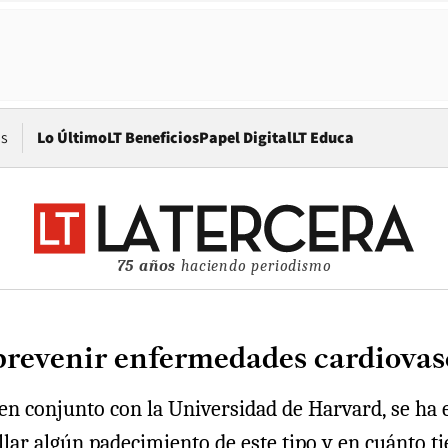
Opens in new window
os
Lo Último
LT Beneficios
Papel Digital
LT Educa
75 años
haciendo periodismo
 prevenir enfermedades cardiovas
en conjunto con la Universidad de Harvard, se ha
rollar algún padecimiento de este tipo y en cuánto