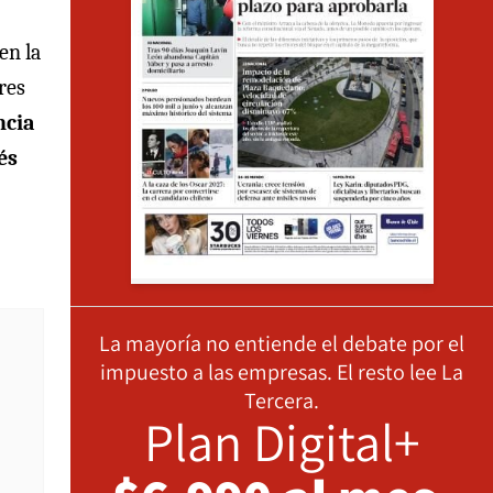
en la
res
ncia
és
La mayoría no entiende el debate por el
impuesto a las empresas. El resto lee La
Tercera.
Plan Digital+