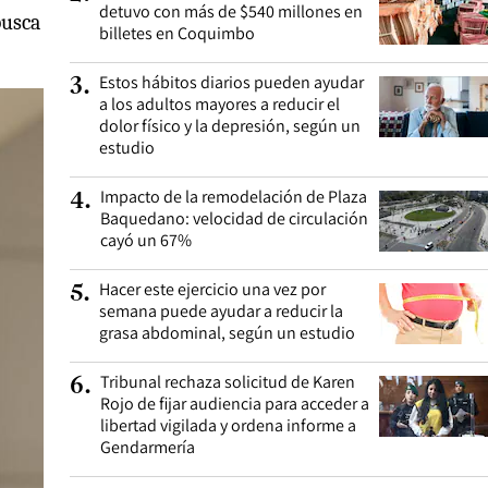
detuvo con más de $540 millones en
busca
billetes en Coquimbo
Estos hábitos diarios pueden ayudar
3
.
a los adultos mayores a reducir el
dolor físico y la depresión, según un
estudio
Impacto de la remodelación de Plaza
4
.
Baquedano: velocidad de circulación
cayó un 67%
Hacer este ejercicio una vez por
5
.
semana puede ayudar a reducir la
grasa abdominal, según un estudio
Tribunal rechaza solicitud de Karen
6
.
Rojo de fijar audiencia para acceder a
libertad vigilada y ordena informe a
Gendarmería