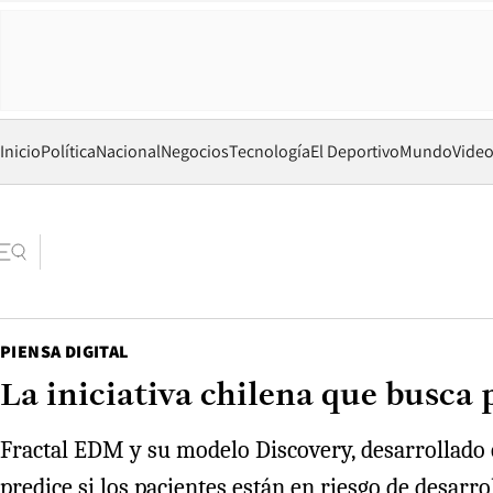
Inicio
Política
Nacional
Negocios
Tecnología
El Deportivo
Mundo
Vide
PIENSA DIGITAL
La iniciativa chilena que busca
Fractal EDM y su modelo Discovery, desarrollado 
predice si los pacientes están en riesgo de desar