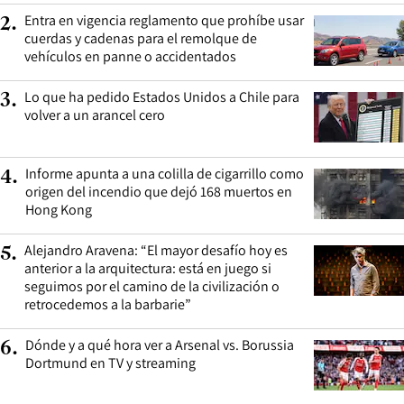
Entra en vigencia reglamento que prohíbe usar
2
.
cuerdas y cadenas para el remolque de
vehículos en panne o accidentados
Lo que ha pedido Estados Unidos a Chile para
3
.
volver a un arancel cero
Informe apunta a una colilla de cigarrillo como
4
.
origen del incendio que dejó 168 muertos en
Hong Kong
Alejandro Aravena: “El mayor desafío hoy es
5
.
anterior a la arquitectura: está en juego si
seguimos por el camino de la civilización o
retrocedemos a la barbarie”
Dónde y a qué hora ver a Arsenal vs. Borussia
6
.
Dortmund en TV y streaming