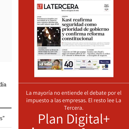
día
La mayoría no entiende el debate por el
impuesto a las empresas. El resto lee La
Tercera.
Plan Digital+
s”