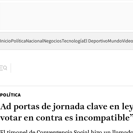
Inicio
Política
Nacional
Negocios
Tecnología
El Deportivo
Mundo
Vide
POLÍTICA
Ad portas de jornada clave en ley
votar en contra es incompatible
El timonel de Convergencia Social hizo un llamado a 