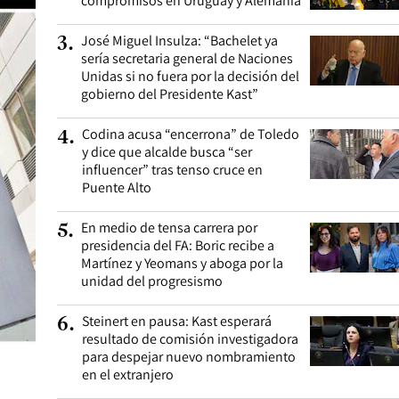
compromisos en Uruguay y Alemania
José Miguel Insulza: “Bachelet ya
3
.
sería secretaria general de Naciones
Unidas si no fuera por la decisión del
gobierno del Presidente Kast”
Codina acusa “encerrona” de Toledo
4
.
y dice que alcalde busca “ser
influencer” tras tenso cruce en
Puente Alto
En medio de tensa carrera por
5
.
presidencia del FA: Boric recibe a
Martínez y Yeomans y aboga por la
unidad del progresismo
Steinert en pausa: Kast esperará
6
.
resultado de comisión investigadora
para despejar nuevo nombramiento
en el extranjero