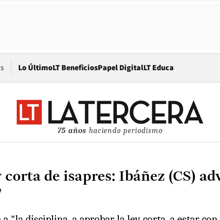
Opens in new window
os
Lo Último
LT Beneficios
Papel Digital
LT Educa
75 años
haciendo periodismo
 corta de isapres: Ibáñez (CS) ad
”
"la disciplina, a aprobar la ley corta, a estar con 