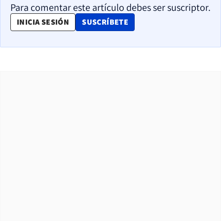
Para comentar este artículo debes ser suscriptor.
OPENS IN NEW WINDOW
INICIA SESIÓN
SUSCRÍBETE