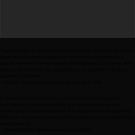
Toda discusión es bienvenida en democracia. Pero plantear ahora
ley de aborto cuando se sabe que no tiene mayoría para ello y
cuando requiere acuerdos amplios en seguridad y pensiones entre
otros es atentar contra los acuerdos que se requieren. Y de paso,
alejarnos a nosotros
— Alberto Undurraga (@aundurragav)
June 1, 2024
El Presidente nos ha contado un cuento, una historia quizás
inspirada por la boina nerudiana que ha usado últimamente.
Sueños para Chile, poesía tal vez. Pero la realidad es muy distinta.
Chile vive un drama y la cuenta pública alejada de la realidad. Muy
decepcionante.
— Ximena Rincón (@ximerincon)
June 1, 2024