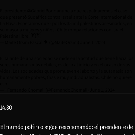
El presidente
@GabrielBoric
anuncia que respaldaremos el caso
que presentó Sudáfrica contra Israel ante la Corte Internacional de
La Haya. Esperamos que - por los 35 mil palestinos asesinados, en
su mayoría mujeres y niños- Chile rompa relaciones con Israel.
Palestina libre! 🇵🇸
— Maite Orsini Pascal 🌳 (@MaiteOrsini)
June 1, 2024
El talante de una sociedad se mide en la actitud que tiene hacia los
seres humanos más débiles, es decir al inicio y en el ocaso de sus
vidas. Las sociedades que promueven el aborto y la eutanasia son
humanamente pobres, frías e muy individualistas. Chile no quiere
eso.
— +Fernando Chomali (@FernandoChomali)
June 1, 2024
14.30
El mundo político sigue reaccionando: el presidente de