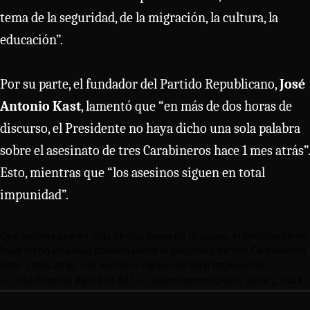
tema de la seguridad, de la migración, la cultura, la
educación”.
Por su parte, el fundador del Partido Republicano,
José
Antonio Kast
, lamentó que “en más de dos horas de
discurso, el Presidente no haya dicho una sola palabra
sobre el asesinato de tres Carabineros hace 1 mes atrás”.
Esto, mientras que “los asesinos siguen en total
impunidad”.
Que lastima que en más de dos horas de discurso, el Presidente no
haya dicho una sola palabra sobre el asesinato de tres Carabineros
hace 1 mes atrás. Los asesinos siguen en total impunidad.
— José Antonio Kast Rist 👍🇨🇱 (@joseantoniokast)
June 1, 2024