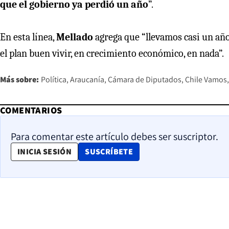
que el gobierno ya perdió un año
”.
En esta línea,
Mellado
agrega que “llevamos casi un añ
el plan buen vivir, en crecimiento económico, en nada”.
Más sobre:
Política
Araucanía
Cámara de Diputados
Chile Vamos
COMENTARIOS
Para comentar este artículo debes ser suscriptor.
OPENS IN NEW WINDOW
INICIA SESIÓN
SUSCRÍBETE