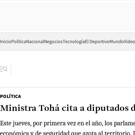
Inicio
Política
Nacional
Negocios
Tecnología
El Deportivo
Mundo
Vide
POLÍTICA
Ministra Tohá cita a diputados
Este jueves, por primera vez en el año, los parlame
económica y de seguridad que azota al territorio. 