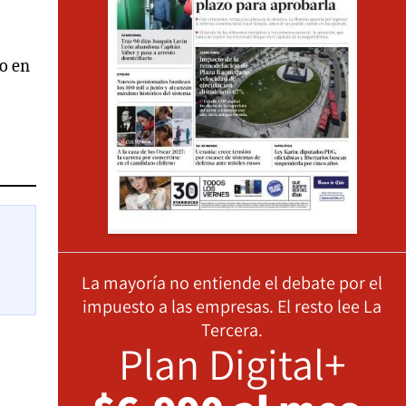
o en
La mayoría no entiende el debate por el
impuesto a las empresas. El resto lee La
Tercera.
Plan Digital+