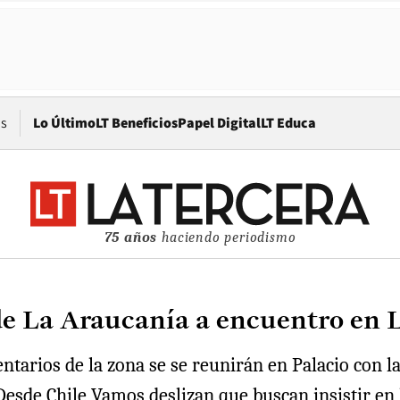
Opens in new window
os
Lo Último
LT Beneficios
Papel Digital
LT Educa
75 años
haciendo periodismo
 de La Araucanía a encuentro en
ntarios de la zona se se reunirán en Palacio con la 
Desde Chile Vamos deslizan que buscan insistir en 