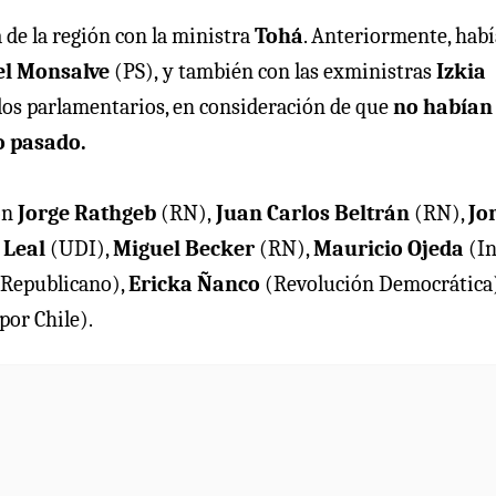
 de la región con la ministra
Tohá
. Anteriormente, hab
l Monsalve
(PS),
y también con las exministras
Izkia
los parlamentarios, en consideración de que
no habían
o pasado.
on
Jorge Rathgeb
(RN),
Juan Carlos Beltrán
(RN),
Jo
 Leal
(UDI),
Miguel Becker
(RN),
Mauricio Ojeda
(In
 Republicano),
Ericka Ñanco
(Revolución Democrática)
por Chile).