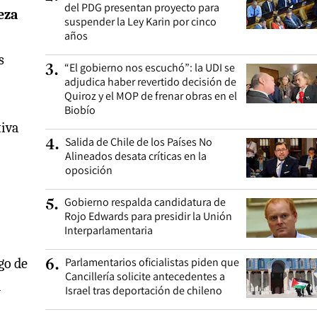
del PDG presentan proyecto para
eza
suspender la Ley Karin por cinco
años
s
“El gobierno nos escuchó”: la UDI se
3
.
adjudica haber revertido decisión de
Quiroz y el MOP de frenar obras en el
Biobío
tiva
Salida de Chile de los Países No
4
.
Alineados desata críticas en la
oposición
Gobierno respalda candidatura de
5
.
Rojo Edwards para presidir la Unión
Interparlamentaria
Parlamentarios oficialistas piden que
go de
6
.
Cancillería solicite antecedentes a
a
Israel tras deportación de chileno