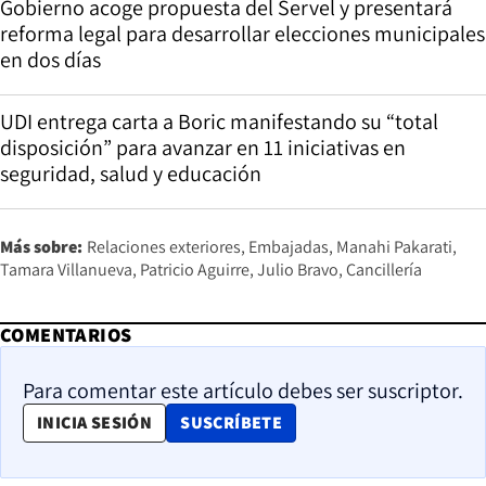
Gobierno acoge propuesta del Servel y presentará
reforma legal para desarrollar elecciones municipales
en dos días
UDI entrega carta a Boric manifestando su “total
disposición” para avanzar en 11 iniciativas en
seguridad, salud y educación
Más sobre:
Relaciones exteriores
Embajadas
Manahi Pakarati
Tamara Villanueva
Patricio Aguirre
Julio Bravo
Cancillería
COMENTARIOS
Para comentar este artículo debes ser suscriptor.
OPENS IN NEW WINDOW
INICIA SESIÓN
SUSCRÍBETE