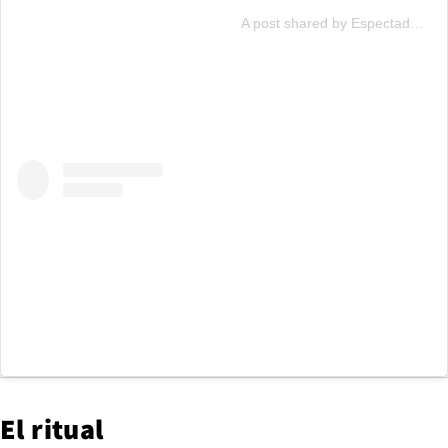
A post shared by Espectador Errante (@espectadorerranteweb)
El ritual