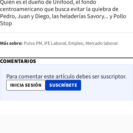
Quién es el dueño de Unifood, el fondo
centroamericano que busca evitar la quiebra de
Pedro, Juan y Diego, las heladerías Savory... y Pollo
Stop
Más sobre:
Pulso PM
IFE Laboral
Empleo
Mercado laboral
COMENTARIOS
Para comentar este artículo debes ser suscriptor.
OPENS IN NEW WINDOW
INICIA SESIÓN
SUSCRÍBETE