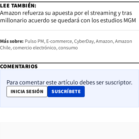
LEE TAMBIÉN:
Amazon refuerza su apuesta por el streaming y tras
millonario acuerdo se quedará con los estudios MGM
Más sobre:
Pulso PM
E-commerce
CyberDay
Amazon
Amazon
Chile
comercio electrónico
consumo
COMENTARIOS
Para comentar este artículo debes ser suscriptor.
OPENS IN NEW WINDOW
INICIA SESIÓN
SUSCRÍBETE