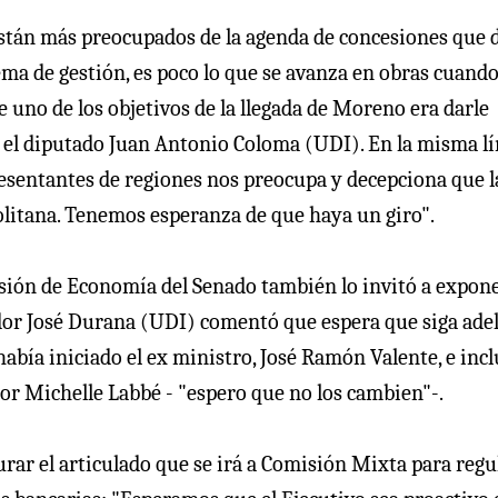
stán más preocupados de la agenda de concesiones que d
ema de gestión, es poco lo que se avanza en obras cuand
 uno de los objetivos de la llegada de Moreno era darle
ó el diputado Juan Antonio Coloma (UDI). En la misma l
resentantes de regiones nos preocupa y decepciona que l
litana. Tenemos esperanza de que haya un giro".
misión de Economía del Senado también lo invitó a expon
nador José Durana (UDI) comentó que espera que siga ade
abía iniciado el ex ministro, José Ramón Valente, e inc
por Michelle Labbé - "espero que no los cambien"-.
rar el articulado que se irá a Comisión Mixta para regu