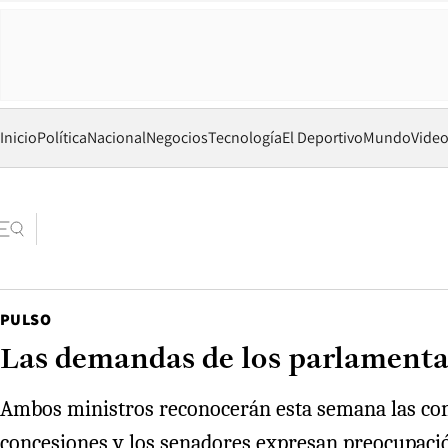
Inicio
Política
Nacional
Negocios
Tecnología
El Deportivo
Mundo
Vide
PULSO
Las demandas de los parlamentar
Ambos ministros reconocerán esta semana las comi
concesiones y los senadores expresan preocupació