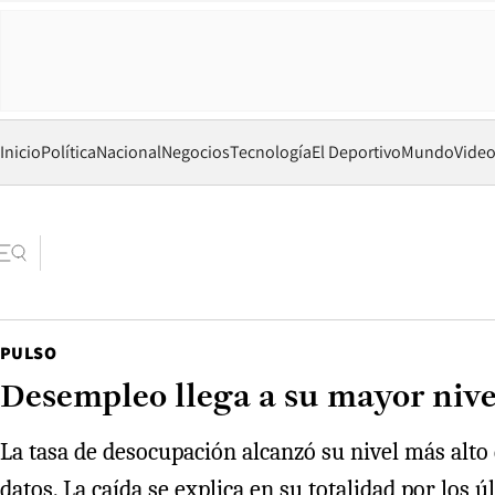
Inicio
Política
Nacional
Negocios
Tecnología
El Deportivo
Mundo
Vide
PULSO
Desempleo llega a su mayor nivel
La tasa de desocupación alcanzó su nivel más alto
datos. La caída se explica en su totalidad por los 