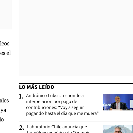
leos
es el
s
LO MÁS LEÍDO
Andrónico Luksic responde a
1
.
ales
interpelación por pago de
contribuciones: “Voy a seguir
 ya
pagando hasta el día que me muera”
lo
Laboratorio Chile anuncia que
2
.
homólogo genérico de Ozempic