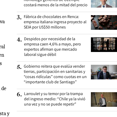
costará menos de la mitad del precio
Fábrica de chocolates en Renca:
3
.
eva
empresa italiana ingresa proyecto al
SEIA por US$50 millones
Despidos por necesidad de la
4
.
empresa caen 4,6% a mayo, pero
ral
expertos afirman que mercado
laboral sigue débil
en
s
Gobierno reitera que evalúa vender
5
.
tierras, participación en sanitarias y
“cosas ridículas” como cuotas en un
“importante club de Santiago”
 de
Larroulet y su temor por la trampa
6
.
del ingreso medio: “Chile ya la vivió
una vez y no se puede repetir”
sta y