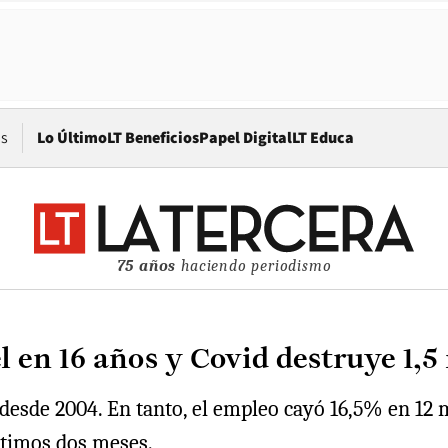
Opens in new window
os
Lo Último
LT Beneficios
Papel Digital
LT Educa
75 años
haciendo periodismo
 en 16 años y Covid destruye 1,5
 desde 2004. En tanto, el empleo cayó 16,5% en 12 
últimos dos meses.