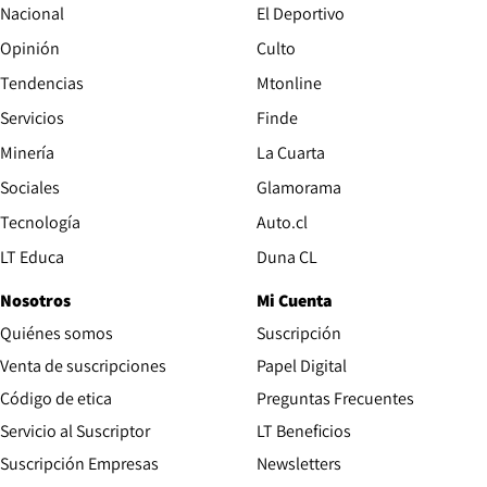
Nacional
El Deportivo
Opinión
Culto
Tendencias
Mtonline
Servicios
Finde
Opens in new window
Minería
La Cuarta
Opens in new wind
Sociales
Glamorama
Opens in new window
Tecnología
Auto.cl
Opens in new window
LT Educa
Duna CL
Nosotros
Mi Cuenta
Quiénes somos
Suscripción
Opens in new win
Venta de suscripciones
Papel Digital
Opens in new window
Código de etica
Preguntas Frecuentes
Servicio al Suscriptor
LT Beneficios
Suscripción Empresas
Newsletters