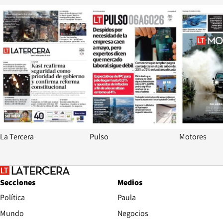
Opens in new window
Opens in ne
La Tercera
Pulso
Motores
Secciones
Medios
Política
Paula
Mundo
Negocios