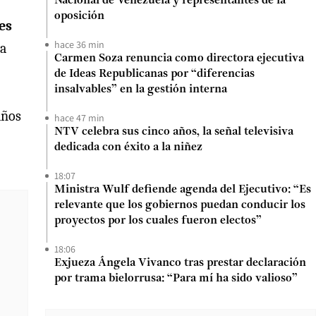
Nacional de Venezuela y representantes de la
oposición
es
hace 36 min
ra
Carmen Soza renuncia como directora ejecutiva
de Ideas Republicanas por “diferencias
insalvables” en la gestión interna
años
hace 47 min
NTV celebra sus cinco años, la señal televisiva
dedicada con éxito a la niñez
18:07
Ministra Wulf defiende agenda del Ejecutivo: “Es
relevante que los gobiernos puedan conducir los
proyectos por los cuales fueron electos”
18:06
Exjueza Ángela Vivanco tras prestar declaración
por trama bielorrusa: “Para mí ha sido valioso”