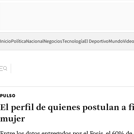
Inicio
Política
Nacional
Negocios
Tecnología
El Deportivo
Mundo
Vide
PULSO
El perfil de quienes postulan a 
mujer
Entre los datos entregados por el Fosis, el 60% de