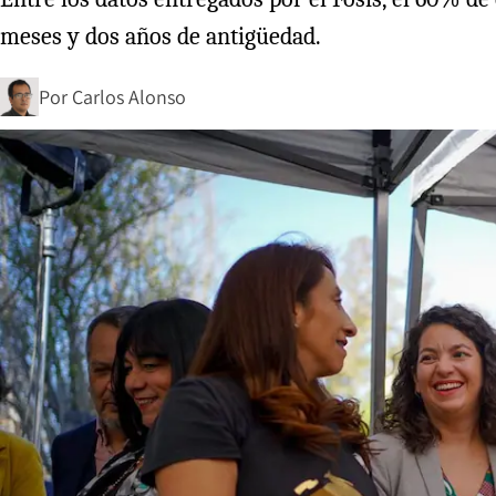
meses y dos años de antigüedad.
Por
Carlos Alonso