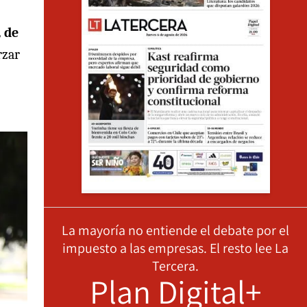
, de
rzar
La mayoría no entiende el debate por el
impuesto a las empresas. El resto lee La
Tercera.
Plan Digital+