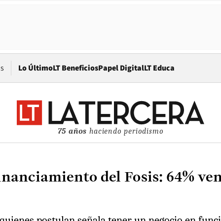
Opens in new window
os
Lo Último
LT Beneficios
Papel Digital
LT Educa
75 años
haciendo periodismo
financiamiento del Fosis: 64% ven
 quienes postulan señala tener un negocio en funci