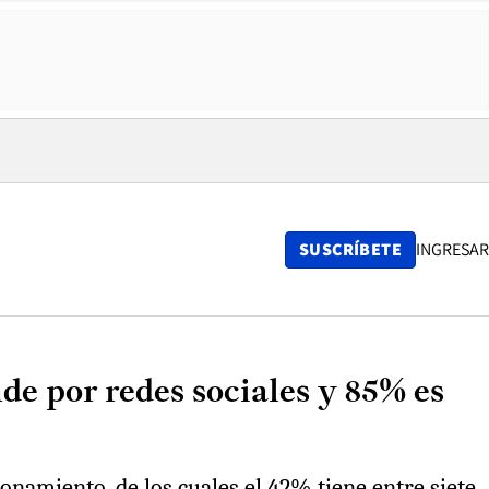
SUSCRÍBETE
INGRESAR
de por redes sociales y 85% es
onamiento, de los cuales el 42% tiene entre siete