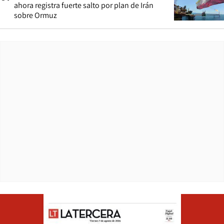
ahora registra fuerte salto por plan de Irán
sobre Ormuz
Opens in ne