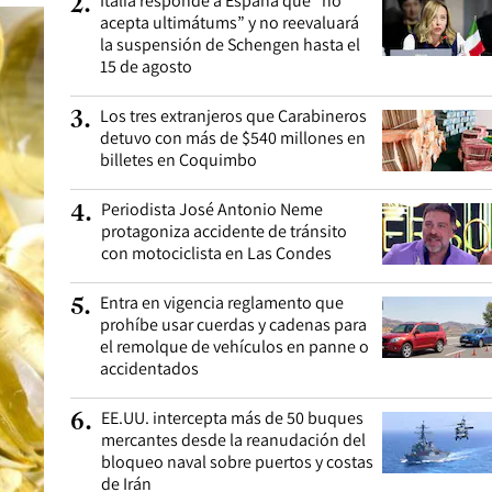
Italia responde a España que “no
2
.
acepta ultimátums” y no reevaluará
la suspensión de Schengen hasta el
15 de agosto
Los tres extranjeros que Carabineros
3
.
detuvo con más de $540 millones en
billetes en Coquimbo
Periodista José Antonio Neme
4
.
protagoniza accidente de tránsito
con motociclista en Las Condes
Entra en vigencia reglamento que
5
.
prohíbe usar cuerdas y cadenas para
el remolque de vehículos en panne o
accidentados
EE.UU. intercepta más de 50 buques
6
.
mercantes desde la reanudación del
bloqueo naval sobre puertos y costas
de Irán