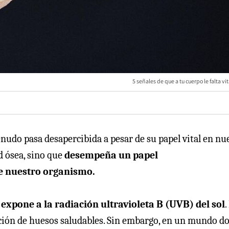
5 señales de que a tu cuerpo le falta v
nudo pasa desapercibida a pesar de su papel vital en nu
ud ósea, sino que
desempeña un papel
e nuestro organismo.
e expone a la radiación ultravioleta B (UVB) del sol
.
mación de huesos saludables. Sin embargo, en un mundo d