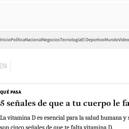
Inicio
Política
Nacional
Negocios
Tecnología
El Deportivo
Mundo
Vide
QUÉ PASA
5 señales de que a tu cuerpo le 
La vitamina D es esencial para la salud humana y 
son cinco señales de que te falta vitamina D.