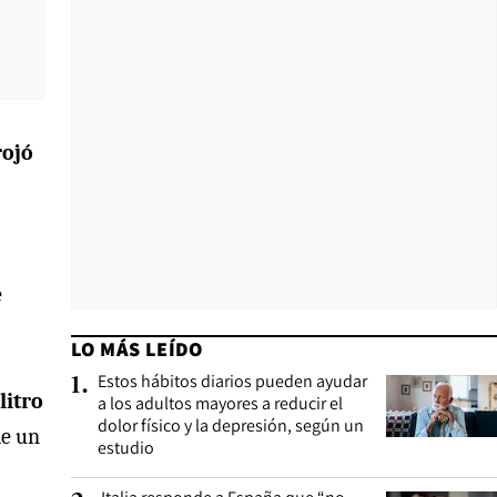
rojó
e
LO MÁS LEÍDO
Estos hábitos diarios pueden ayudar
1
.
litro
a los adultos mayores a reducir el
dolor físico y la depresión, según un
de un
estudio