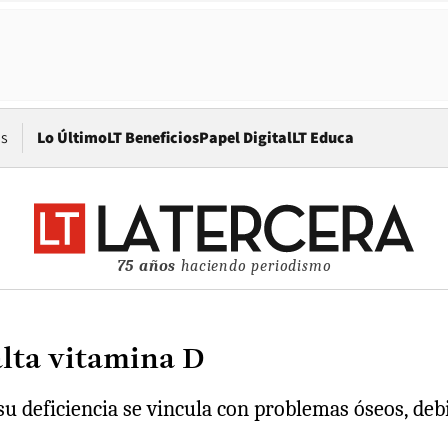
Opens in new window
os
Lo Último
LT Beneficios
Papel Digital
LT Educa
75 años
haciendo periodismo
falta vitamina D
su deficiencia se vincula con problemas óseos, deb