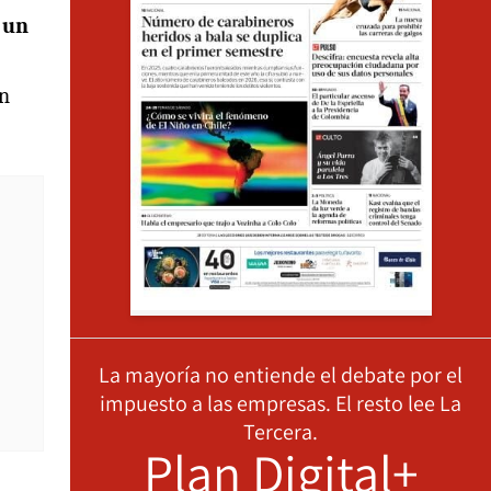
 un
ón
La mayoría no entiende el debate por el
impuesto a las empresas. El resto lee La
Tercera.
Plan Digital+