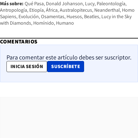
Más sobre:
Qué Pasa
Donald Johanson
Lucy
Paleontología
Antropología
Etiopía
África
Australopitecus
Neanderthal
Homo
Sapiens
Evolución
Osamentas
Huesos
Beatles
Lucy in the Sky
with Diamonds
Homínido
Humano
COMENTARIOS
Para comentar este artículo debes ser suscriptor.
OPENS IN NEW WINDOW
INICIA SESIÓN
SUSCRÍBETE