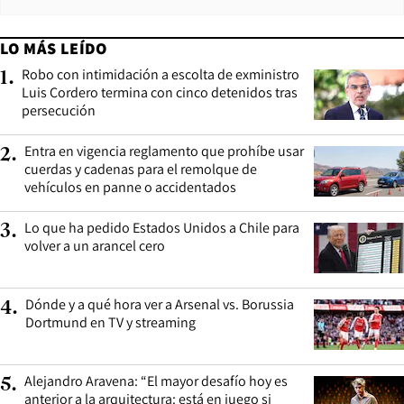
LO MÁS LEÍDO
Robo con intimidación a escolta de exministro
1
.
Luis Cordero termina con cinco detenidos tras
persecución
Entra en vigencia reglamento que prohíbe usar
2
.
cuerdas y cadenas para el remolque de
vehículos en panne o accidentados
Lo que ha pedido Estados Unidos a Chile para
3
.
volver a un arancel cero
Dónde y a qué hora ver a Arsenal vs. Borussia
4
.
Dortmund en TV y streaming
Alejandro Aravena: “El mayor desafío hoy es
5
.
anterior a la arquitectura: está en juego si