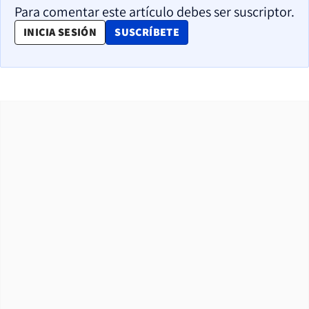
Para comentar este artículo debes ser suscriptor.
OPENS IN NEW WINDOW
INICIA SESIÓN
SUSCRÍBETE