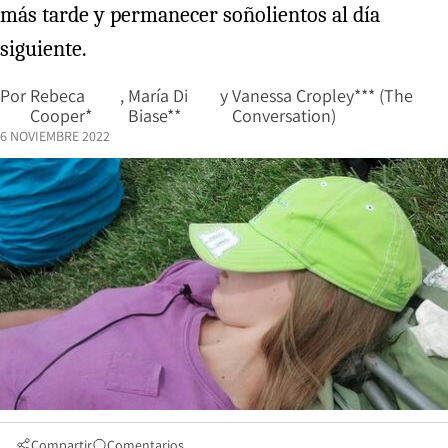
más tarde y permanecer soñolientos al día
siguiente.
Por
Rebeca
,
María Di
y
Vanessa Cropley*** (The
Cooper*
Biase**
Conversation)
6 NOVIEMBRE 2022
Compartir
Comentarios